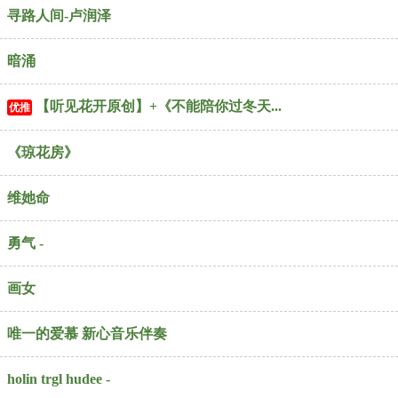
寻路人间-卢润泽
暗涌
【听见花开原创】+《不能陪你过冬天...
优推
《琼花房》
维她命
勇气 -
画女
唯一的爱慕 新心音乐伴奏
holin trgl hudee -