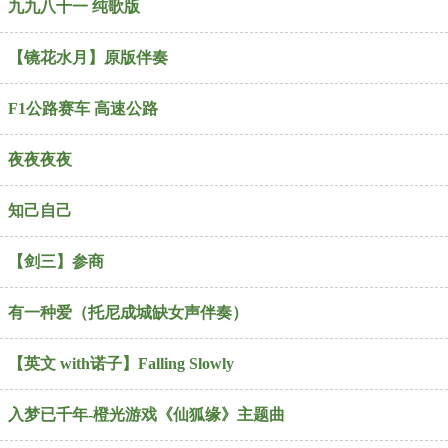
九九八十一 纯歌版
【镜花水月】原版伴奏
F1公路赛车 高速公路
夜夜夜夜
知己自己
【剑三】参商
有一种爱（托尼成城缺女声伴奏）
【英文 with诺子】Falling Slowly
入梦已千年-橙光游戏《仙狐缘》主题曲