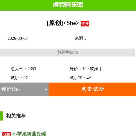
[原创]<She>
优推
2026-08-08
来源：
好评率98%
总人气：2353
身价：129 软妹币
试听：97
试听率：4%
点 击 试 听
相关推荐
小苹果舞曲改编
优推