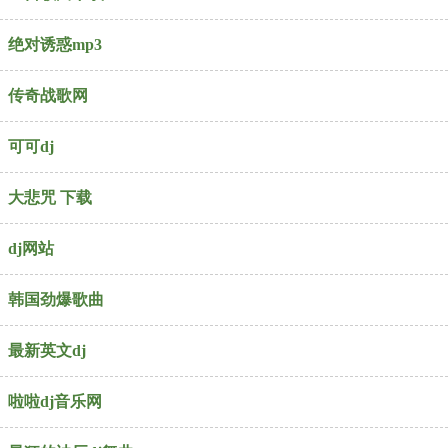
绝对诱惑mp3
传奇战歌网
可可dj
大悲咒 下载
dj网站
韩国劲爆歌曲
最新英文dj
啦啦dj音乐网