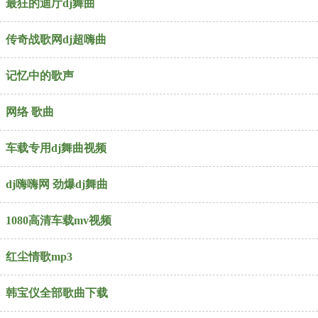
最狂的迪厅dj舞曲
传奇战歌网dj超嗨曲
记忆中的歌声
网络 歌曲
车载专用dj舞曲视频
dj嗨嗨网 劲爆dj舞曲
1080高清车载mv视频
红尘情歌mp3
韩宝仪全部歌曲下载