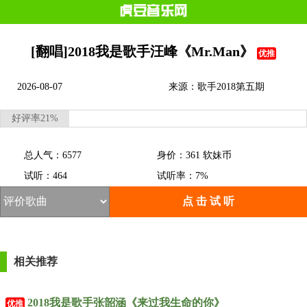
[翻唱]2018我是歌手汪峰《Mr.Man》
优推
2026-08-07
来源：歌手2018第五期
好评率21%
总人气：6577
身价：361 软妹币
试听：464
试听率：7%
点 击 试 听
相关推荐
2018我是歌手张韶涵《来过我生命的你》
优推