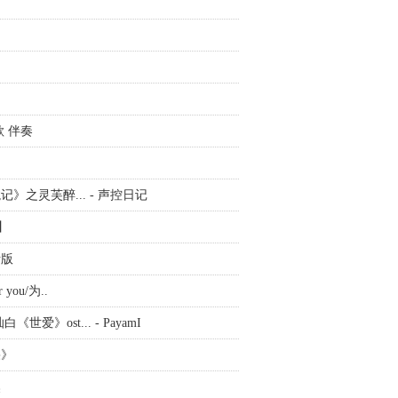
歌 伴奏
》之灵芙醉... - 声控日记
】
斯版
you/为..
爱》ost... - PayamI
果》
然