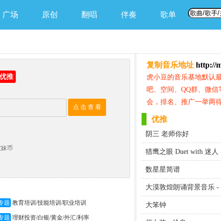
广场
原创
翻唱
伴奏
歌单
复制音乐地址
http://
优推
虎小豆的音乐基地默认
吧、空间、QQ群、微信
会，排名、推广一举两得
点 击 查 看
优推
阴三 老师你好
软妹币
猎鹰之眼 Duet with 迷人
数星星简谱
大漠敦煌朗诵背景音乐 -
专题
教育培训/技能培训/职业培训
大笨钟
专题
理财投资/白银/黄金/外汇/利率