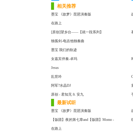
相关推荐
墨宝 《故梦》琵琶演奏版
在路上
[原创]望乡台——【就一段系列】
独孤剑-电吉他独奏曲
墨宝 我们的轨迹
女嘉宾伴奏-卓玛
R
Jesus
乱世吟
C
阿军?水晶DJ
原创 - 君知无 ft. 安九
最新试听
墨宝 《故梦》琵琶演奏版
【饭团】夜的第七章and【饭团】Momo -
在路上