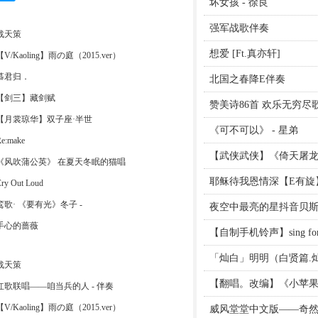
坏女孩 - 徐良
强军战歌伴奏
战天策
想爱 [Ft.真亦轩]
【V/Kaoling】雨の庭（2015.ver）
慕君归．
北国之春降E伴奏
【剑三】藏剑赋
赞美诗86首 欢乐无穷尽
【月裳琼华】双子座·半世
《可不可以》 - 星弟
e:make
【武侠武侠】《倚天屠龙记
《风吹蒲公英》 在夏天冬眠的猫唱
耶稣待我恩情深【E有旋
ry Out Loud
鸾歌· 《要有光》冬子 -
夜空中最亮的星抖音贝
手心的蔷薇
【自制手机铃声】sing for 
「灿白」明明（白贤篇.灿白《世
战天策
【翻唱。改编】《小苹
红歌联唱——咱当兵的人 - 伴奏
【V/Kaoling】雨の庭（2015.ver）
威风堂堂中文版——奇