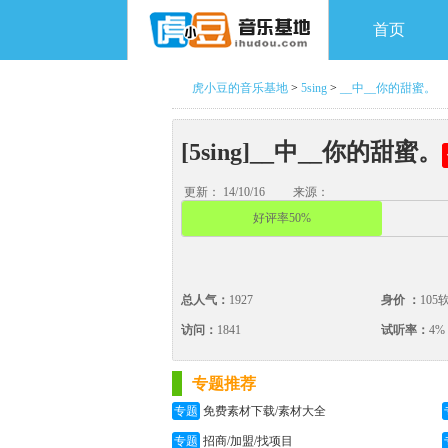
首页
虎小豆的音乐基地
>
5sing
>
__中__你的甜蜜。
[5sing]__中__你的甜蜜。
更新： 14/10/16
来源：
好评率50%
总人气：
1927
身价 ：
105
访问：
1841
试听率：
4%
专题推荐
专题
免费素材下载/素材大全
专题
招商/加盟/找项目