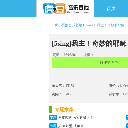
首页
虎小豆的音乐基地
>
5sing
>
我主！奇妙的耶稣【
[5sing]我主！奇妙的
更新： 16/06/06
来源：
好评率100%
总人气：
15273
身价 ：
840
访问：
13205
试听率：
15
专题推荐
专题
免费素材下载/素材大全
专题
招商/加盟/找项目