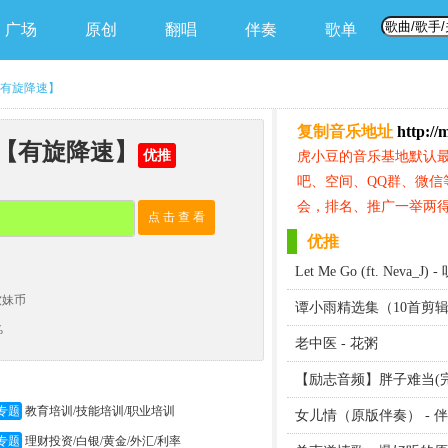
广场
原创
翻唱
伴奏
歌单
有旋降速】
复制音乐地址
http://
耶稣【有旋降速】
优推
虎小豆的音乐基地默认
吧、空间、QQ群、微信
会，排名、推广一举两得
点 击 查 看
优推
Let Me Go (ft. Neva_J
软妹币
谭小雨精选集（10首剪
%
老中医 - 花粥
【励志音频】胖子难当(
专题
教育培训/技能培训/职业培训
女儿情（原版伴奏） - 
专题
理财投资/白银/黄金/外汇/利率