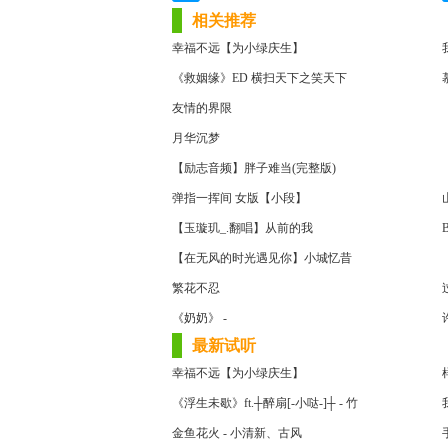
相关推荐
幸福不远【为小绿庆生】
《救姻缘》ED 横扫天下之笑天下
友情的界限
月华沉梦
【励志音频】胖子难当(完整版)
【
弹指一挥间 女版【小段】
【玉璇玑_.翻唱】从前的我
【在无风的时光遇见你】小城忆昔
繁花不忍
《奶奶》 -
最新试听
幸福不远【为小绿庆生】
《浮生未歇》ft.┼醉扇[-小哒-]┼ - 竹
金鱼花火 - 小清新、古风