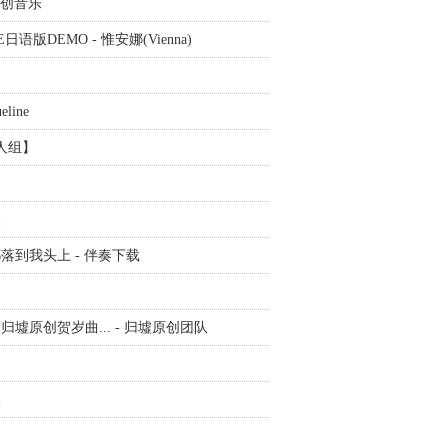
原创音乐
日语版DEMO - 惟安娜(Vienna)
line
人组】
然
到我头上 - 伴奏下载
墟原创贺岁曲... - 归墟原创团队
版