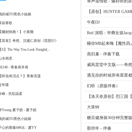
单声道情歌 - 爆好听的
【原创】HUNTER GAME
我的城TO黑色小姑娘
午夜DJ
慕辰寒歌
【藏劍快跑！】小黃雞
Red 演唱：华裔女孩Jacque
【首发】奇然、沈谧仁原创《琵琶行》
睡你MB起来嗨【魔性四
S】The Way You Look Tonight(...
燕归巢 - 伴奏下载
山水画意
威风堂堂中文版——奇
BEJ48 - 青春肩并肩
遇见你的时候所有星星都落
【听说有泪点？】青春浩荡
过年喽
幻听（原版伴奏）
许峰 - 失陷温柔
【洛天依原创】烈三国【归
大笨钟
样Young-夏子皓 - 夏子皓
糖豆健身操30分钟完整
我的城TO黑色小姑娘
手心的蔷薇ft科比 - 虞YY
那些年 - 伴奏