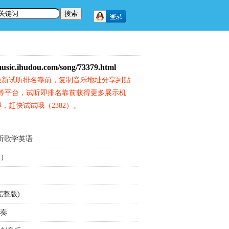
music.ihudou.com/song/73379.html
最新试听排名靠前，复制音乐地址分享到贴
等平台，试听即排名靠前获得更多展示机
，赶快试试哦（2382）。
) - 听歌学英语
辑）
完整版)
伴奏