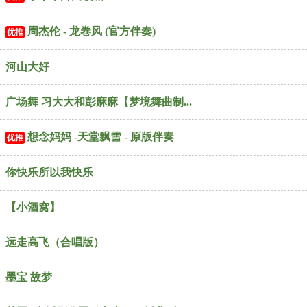
周杰伦 - 龙卷风 (官方伴奏)
优推
河山大好
广场舞 习大大和彭麻麻【梦境舞曲制...
想念妈妈 -天堂飘雪 - 原版伴奏
优推
你快乐所以我快乐
【小酒窝】
远走高飞（合唱版）
墨宝 故梦