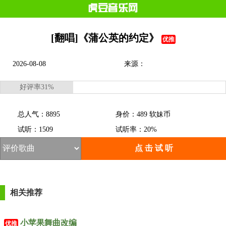
[翻唱]《蒲公英的约定》
优推
2026-08-08
来源：
好评率31%
总人气：8895
身价：489 软妹币
试听：1509
试听率：20%
点 击 试 听
相关推荐
小苹果舞曲改编
优推