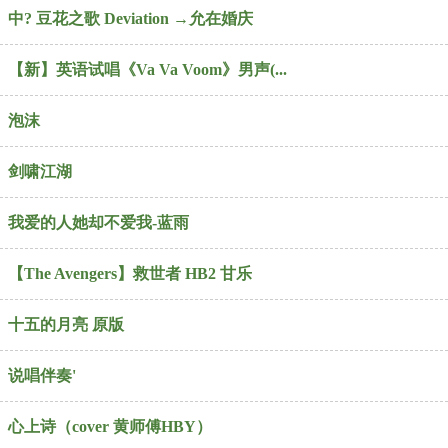
中? 豆花之歌 Deviation →允在婚庆
【新】英语试唱《Va Va Voom》男声(...
泡沫
剑啸江湖
我爱的人她却不爱我-蓝雨
【The Avengers】救世者 HB2 甘乐
十五的月亮 原版
说唱伴奏'
心上诗（cover 黄师傅HBY）