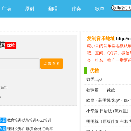
广场
原创
翻唱
伴奏
歌单
复制音乐地址
http://
南枝
优推
虎小豆的音乐基地默认
吧、空间、QQ群、微信
会，排名、推广一举两得
点 击 查 看
优推
败类mp3
软妹币
卷珠帘——琵琶
%
欧皇 - 薛明媛/朱贺 - 
小幸运 日语版 (流れ星)
专题
教育培训/技能培训/职业培训
明明就（原版伴奏 带和
专题
理财投资/白银/黄金/外汇/利率