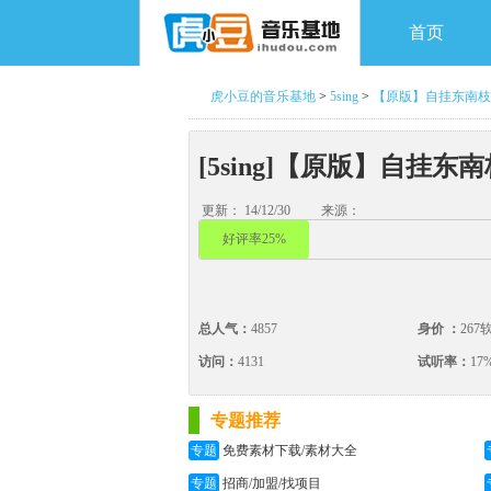
首页
虎小豆的音乐基地
>
5sing
>
【原版】自挂东南枝
[5sing]【原版】自挂东
更新： 14/12/30
来源：
好评率25%
总人气：
4857
身价 ：
267
访问：
4131
试听率：
17
专题推荐
专题
免费素材下载/素材大全
专题
招商/加盟/找项目