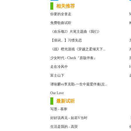
相关推荐
你要的全拿走
M
免费歌曲试听
《欢乐颂2》片尾主题曲《我们》
【填词。】习惯失恋
《战》橙光游戏《穿越之柔倾天下...
少女时代 - Check『原版伴奏』
走在冷风中
H
富士山下
谭咏麟vs李克勤-一生中最爱伴奏(左..
Our Love
最新试听
写墨 - 慕寒
好好说再见 - 如若V当时
生活是我的 - 高荧