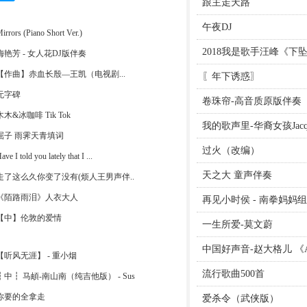
跟主走天路
午夜DJ
irrors (Piano Short Ver.)
2018我是歌手汪峰《下
梅艳芳 - 女人花DJ版伴奏
【作曲】赤血长殷—王凯（电视剧...
〖年下诱惑〗
无字碑
卷珠帘-高音质原版伴奏
木木&冰咖啡 Tik Tok
我的歌声里-华裔女孩Jacque
屈子 雨霁天青填词
过火（改编）
ave I told you lately that I ...
天之大 童声伴奏
走了这么久你变了没有(烦人王男声伴..
《陌路雨泪》人衣大人
再见小时侯 - 南拳妈妈
【中】伦敦的爱情
一生所爱-莫文蔚
中国好声音-赵大格儿 《All A
【听风无涯】 - 重小烟
流行歌曲500首
┇中┇ 马頔-南山南（纯吉他版） - Sus
你要的全拿走
爱杀令（武侠版）