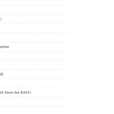
坠》
line
组合
bout that BASS》