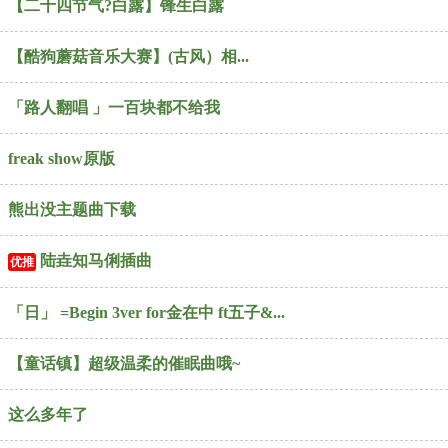
【二十四节气?白露】锋生白露
【酷狗蘑菇音乐大赛】(古风）相...
「路人翻唱 」一百块都不给我
freak show原版
熊出没主题曲下载
陆垚知马俐插曲
优推
「日」 =Begin 3ver for金在中 ft五子&...
【童话镇】超级温柔的催眠曲哦~
这么多年了