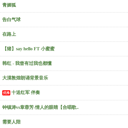
青媚狐
告白气球
在路上
【猪】say hello FT 小蜜蜜
韩红 - 我曾有过我也都懂
大漠敦煌朗诵背景音乐
十送红军 伴奏
优推
钟镇涛vs章蓉芳-情人的眼睛【合唱歌..
需要人陪