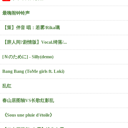
最嗨闹钟铃声
【策】伴音 唱：若雾/Rika璃
【辞人间?剧情版】Vocal.绮落/...
[Ｎのために] - Silly(demo)
Bang Bang (ToMe girls ft. Loki)
乱红
春山居图轴VS长歌红影乱
《Sous une pluie d'étoile》