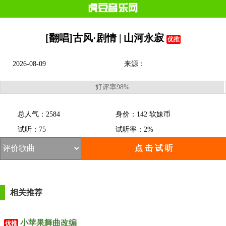
[翻唱]古风·剧情 | 山河永寂
优推
2026-08-09
来源：
好评率98%
总人气：2584
身价：142 软妹币
试听：75
试听率：2%
点 击 试 听
相关推荐
小苹果舞曲改编
优推