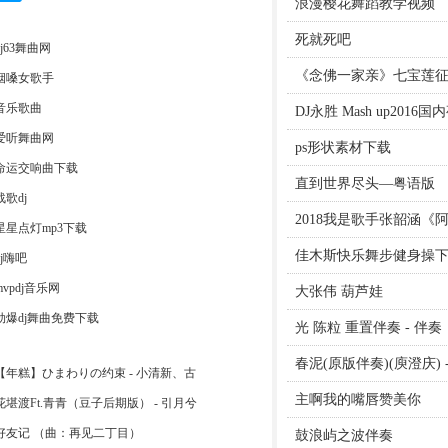
浪漫樱花舞蹈教学视频
死就死吧
dj63舞曲网
《念佛一家亲》七宝莲
烟嗓女歌手
音乐歌曲
DJ永胜 Mash up2016国
爱听舞曲网
ps形状素材下载
命运交响曲下载
直到世界尽头—粤语版
战歌dj
2018我是歌手张韶涵《
星星点灯mp3下载
佳木斯快乐舞步健身操
dj嗨吧
mvpdj音乐网
大张伟 葫芦娃
劲爆dj舞曲免费下载
光 陈粒 重置伴奏 - 伴奏
春泥(原版伴奏)(庾澄庆) 
【年糕】ひまわりの约束 - 小清新、古
主啊我的嘴唇赞美你
花堪渡Ft.青青（豆子后期版） - 引月兮
好友记 （曲：再见二丁目）
鼓浪屿之波伴奏