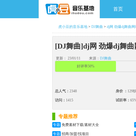
首页
虎小豆的音乐基地
>
DJ舞曲
>
dj网 劲爆dj舞曲
[DJ舞曲]dj网 劲爆dj舞
更新： 23/01/11
来源：
DJ舞曲
好评率50%
总人气：
2348
身价 ：
129
访问：
1415
试听率：
65
专题推荐
专题
免费素材下载/素材大全
专题
招商/加盟/找项目