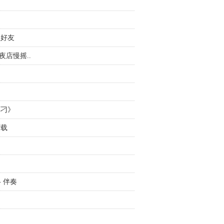
征好友
内夜店慢摇..
阿刁》
下载
- 伴奏