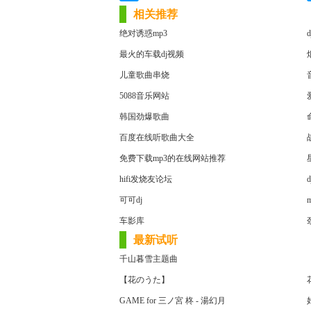
相关推荐
绝对诱惑mp3
最火的车载dj视频
儿童歌曲串烧
5088音乐网站
韩国劲爆歌曲
百度在线听歌曲大全
免费下载mp3的在线网站推荐
hifi发烧友论坛
可可dj
车影库
最新试听
千山暮雪主题曲
【花のうた】
GAME for 三ノ宮 柊 - 湯幻月