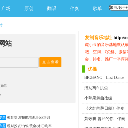
广场
原创
翻唱
伴奏
歌单
网站
复制音乐地址
http://
曲网站
虎小豆的音乐基地默认
吧、空间、QQ群、微信
会，排名、推广一举两得
点 击 查 看
优推
BIGBANG - Last Dance
软妹币
潜别离ft.洪尘
%
小苹果舞曲改编
《火红的萨日朗》伴奏
专题
教育培训/技能培训/职业培训
萧敬腾 曾经的你 - 伴奏
专题
理财投资/白银/黄金/外汇/利率