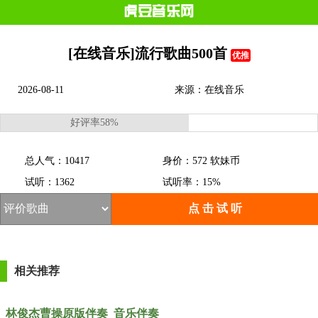
[在线音乐]流行歌曲500首
优推
2026-08-11
来源：在线音乐
好评率58%
总人气：10417
身价：572 软妹币
试听：1362
试听率：15%
点 击 试 听
相关推荐
林俊杰曹操原版伴奏_音乐伴奏