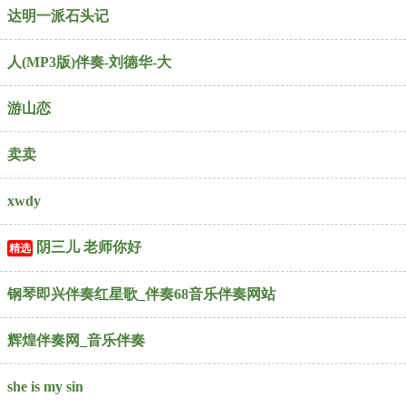
达明一派石头记
人(MP3版)伴奏-刘德华-大
游山恋
卖卖
xwdy
阴三儿 老师你好
精选
钢琴即兴伴奏红星歌_伴奏68音乐伴奏网站
辉煌伴奏网_音乐伴奏
she is my sin