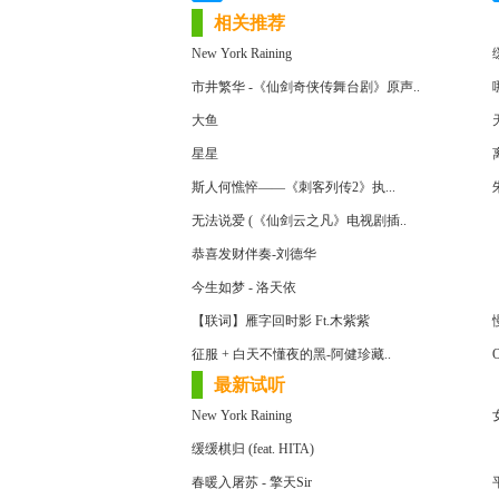
相关推荐
New York Raining
市井繁华 -《仙剑奇侠传舞台剧》原声..
大鱼
天
星星
斯人何憔悴——《刺客列传2》执...
无法说爱 (《仙剑云之凡》电视剧插..
恭喜发财伴奏-刘德华
今生如梦 - 洛天依
【联词】雁字回时影 Ft.木紫紫
征服 + 白天不懂夜的黑-阿健珍藏..
O
最新试听
New York Raining
缓缓棋归 (feat. HITA)
春暖入屠苏 - 擎天Sir