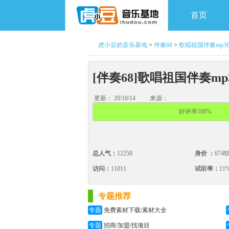
首页
虎小豆的音乐基地
>
伴奏68
>
歌唱祖国伴奏mp3
[伴奏68]歌唱祖国伴奏m
更新： 20/10/14
来源：
好评率100%
总人气：
12258
身价 ：
674
访问：
11011
试听率：
11
专题推荐
专题
免费素材下载/素材大全
专题
招商/加盟/找项目