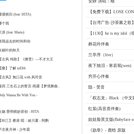
安静 演唱：顺
【免费下载】LOSE CON
缓缓棋归 (feat. HITA)
【台湾广告-沙茶酱之歌】—
哪个我
涯 (feat. Mario)
【1130】he is my id
离我远去的时间和你
葬花吟伴奏
朱丽叶的秋天
兰亭序（live）
【古风·纯歌】《拂雪》—不才大王
夜下烛泪 - 寒若珉(wen)
【樂】了解 toE84
穷开心伴奏
【古风】無口花 with.风司音
慢四 三生石上的誓言-雨露【梦境舞曲..
隐 - 受音
nly Wanna Be With You -
「权志龙」Black （中文版）
红装(高音质伴奏)
女娲 墨明棋妙原创 - HITA
娃娃脸英文版(Babyface 
【剑三】擦肩 唱：綾川夏 - 阿酌
平京夜月神 - 少年霜
《勋章》- 鹿晗 原版