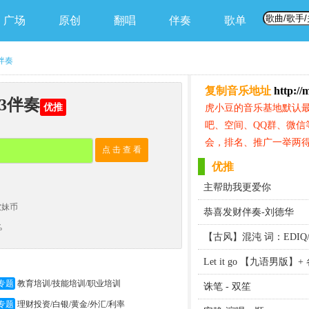
广场
原创
翻唱
伴奏
歌单
伴奏
复制音乐地址
http://
p3伴奏
优推
虎小豆的音乐基地默认
吧、空间、QQ群、微信
会，排名、推广一举两得
点 击 查 看
优推
主帮助我更爱你
软妹币
恭喜发财伴奏-刘德华
%
【古风】混沌 词：EDIQ
Let it go 【九语男
专题
教育培训/技能培训/职业培训
诛笔 - 双笙
专题
理财投资/白银/黄金/外汇/利率